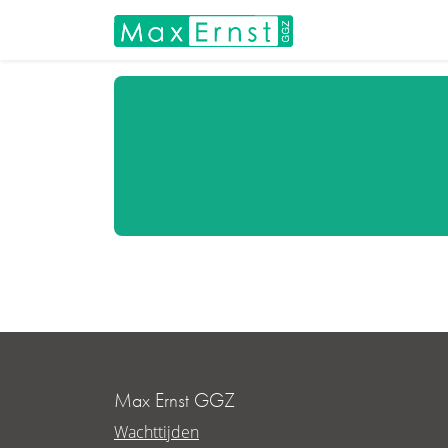
Max Ernst GGZ
Wachttijden