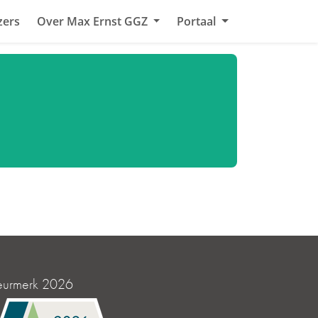
zers
Over Max Ernst GGZ
Portaal
eurmerk 2026