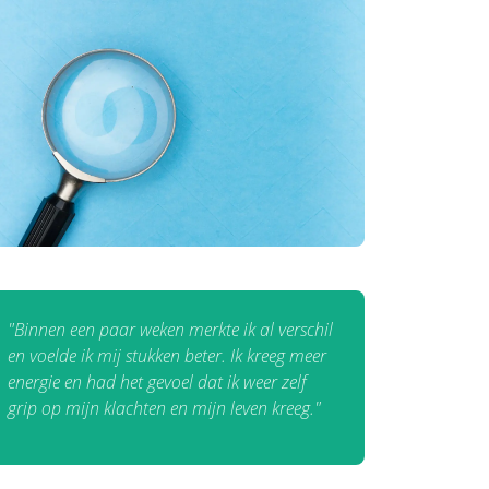
"Binnen een paar weken merkte ik al verschil
en voelde ik mij stukken beter. Ik kreeg meer
energie en had het gevoel dat ik weer zelf
grip op mijn klachten en mijn leven kreeg."