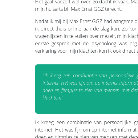
Het gaat vanzelf wel over, zo dacht ik vaak. M
mijn huisarts bij Max Ernst GGZ terecht.
Nadat ik mij bij Max Ernst GGZ had aangemeld, 
ik direct thuis online aan de slag kon. Zo k
vragenlijsten in te vullen over mezelf, mijn k
eerste gesprek met de psycholoog was erg 
verklaring voor mijn klachten kon ik ook direct 
"Ik kreeg een combinatie van persoonlijke 
internet. Het was fijn om op internet informat
doen en filmpjes te zien van mensen met deze
klachten!"
Ik kreeg een combinatie van persoonlijke g
internet. Het was fijn om op internet informat
doen en filmpjes te zien van mensen met deze