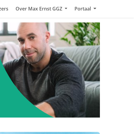
zers
Over Max Ernst GGZ
Portaal