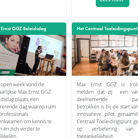
Ernst GGZ Beleidsdag
Het Centraal Toeleidingspunt
lopen week vond de
Max Ernst GGZ is trot
jaarlijkse Max Ernst GGZ
melden dat zij een va
idsdag plaats, een
deelnemende part
irerende dag waarop ruim
betrokken is bij de start va
professionals
innovatieve pilot genaam
nkwamen om kennis te
Centraal Toeleidingspunt ge
n en zich verder te
op verbetering va
ikkelen.
toegankelijkheid.