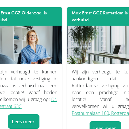
Ernst GGZ Oldenzaal is
Max Ernst GGZ Rotterdam is
uisd
verhuisd
 zijn verheugd te kunnen
Wij zijn verheugd te ku
en dat onze vestiging in
aankondigen dat o
nzaal is verhuisd naar een
Rotterdamse vestiging ver
uwe locatie! Vanaf heden
naar een prachtige ni
elkomen wij u graag op:
Dr.
locatie! Vanaf he
sstraat 63C
verwelkomen wij u graag
Posthumalaan 100, Rotterd
Lees meer
Lees meer