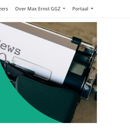
zers
Over Max Ernst GGZ
Portaal