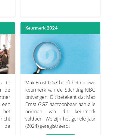
Keurmerk 2024
s te
Max Ernst GGZ heeft het nieuwe
n de
keurmerk van de
Stichting KiBG
ner
ontvangen. Dit betekent dat Max
n een
Ernst GGZ aantoonbaar aan alle
d het
normen van dit keurmerk
richt
voldoen. We zijn het gehele jaar
n de
(2024) geregistreerd.