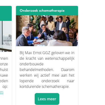
Onderzoek schematherapie
Bij Max Ernst GGZ geloven we in
nnen
de kracht van wetenschappelijk
nze
onderbouwde
huist
behandelmethoden. Daarom
euwe
werken wij actief mee aan het
den
lopende onderzoek naar
 op:
kortdurende schematherapie.
am
Lees meer