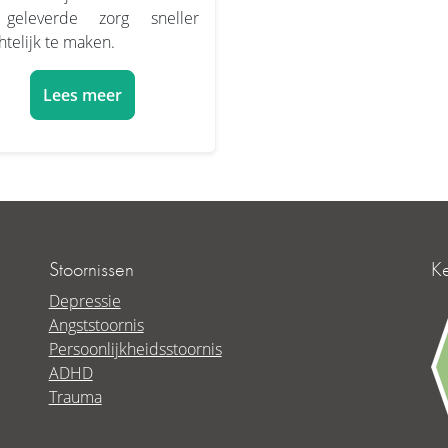
geleverde zorg sneller
htelijk te maken.
Lees meer
Stoornissen
K
Depressie
Angststoornis
Persoonlijkheidsstoornis
ADHD
Trauma