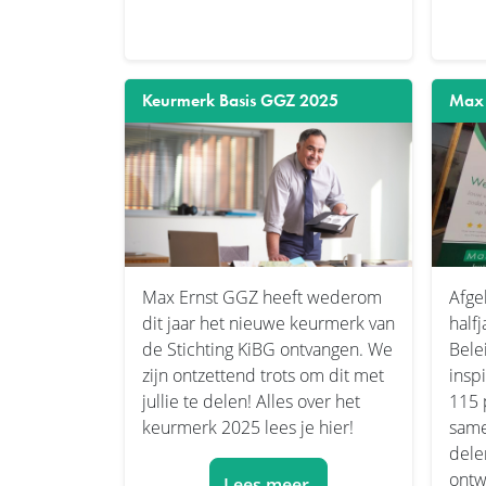
Keurmerk Basis GGZ 2025
Max 
Max Ernst GGZ heeft wederom
Afge
dit jaar het nieuwe keurmerk van
half
de Stichting KiBG ontvangen. We
Bele
zijn ontzettend trots om dit met
insp
jullie te delen! Alles over het
115 
keurmerk 2025 lees je hier!
same
dele
ontw
Lees meer