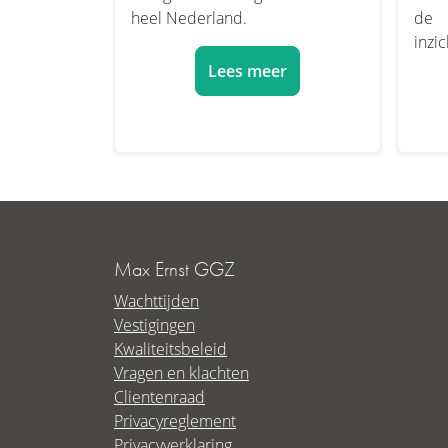
heel Nederland.
de 
inzic
Lees meer
Max Ernst GGZ
Wachttijden
Vestigingen
Kwaliteitsbeleid
Vragen en klachten
Clientenraad
Privacyreglement
Privacyverklaring