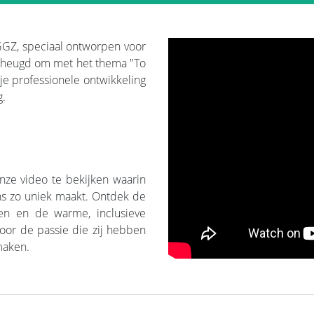
GZ, speciaal ontworpen voor
erheugd om met het thema "To
 je professionele ontwikkeling
g.
ze video te bekijken waarin
ons zo uniek maakt. Ontdek de
sen en de warme, inclusieve
 door de passie die zij hebben
 maken.