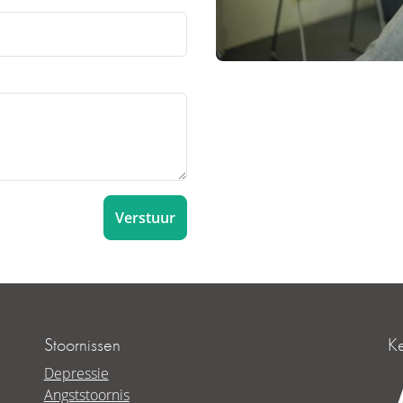
Verstuur
Stoornissen
K
Depressie
Angststoornis