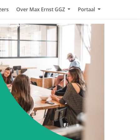
zers
Over Max Ernst GGZ
Portaal