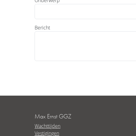
Onderwerp
Bericht
Max Ernst GGZ
Wachttijden
Vestigingen