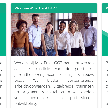
Waarom Max Ernst GGZ?
V
de
Werken bij Max Ernst GGZ betekent werken
B
g,
aan de frontlinie van de geestelijke
g
en
gezondheidszorg, waar elke dag iets nieuws
m
ns
biedt. We bieden concurrerende
v
en
arbeidsvoorwaarden, uitgebreide trainingen
g
,
en programma's en tal van mogelijkheden
i
te
voor persoonlijke en professionele
c
en
ontwikkeling.
o